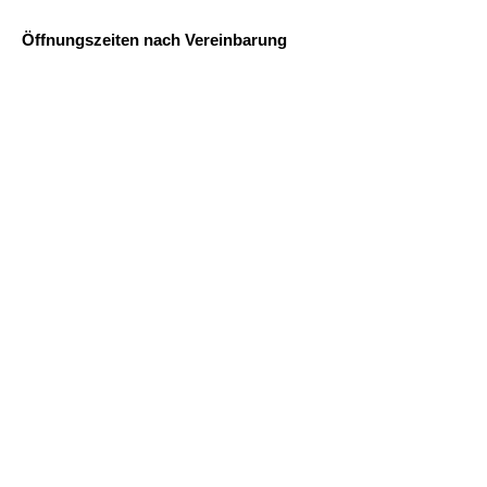
Öffnungszeiten nach Vereinbarung
Adresse:
Systemische Praxis
Corunnastraße 1
58636 Iserlohn
02371-9198661
ilka.hennes@findergarten.eu
Corunnastraße 1, 58636 Iserlohn